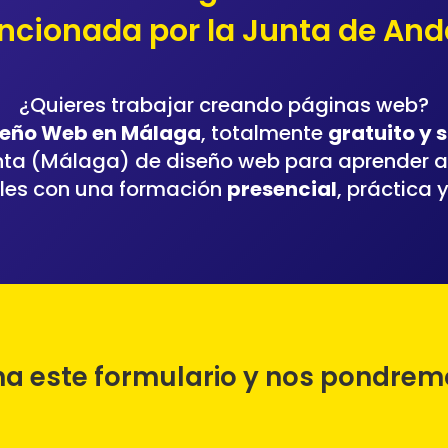
cionada por la Junta de And
¿Quieres trabajar creando páginas web?
seño Web en Málaga
, totalmente
gratuito y 
unta (Málaga) de diseño web para aprender a
ales con una formación
presencial
, práctica
ena este formulario y nos pondrem