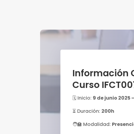
Información 
Curso IFCT00
🗓️ Inicio:
9 de junio 2025 
⏳ Duración:
200h
🧑‍🏫 Modalidad:
Presenci