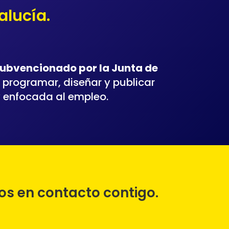
alucía.
subvencionado por la Junta de
 programar, diseñar y publicar
 y enfocada al empleo.
os en contacto contigo.