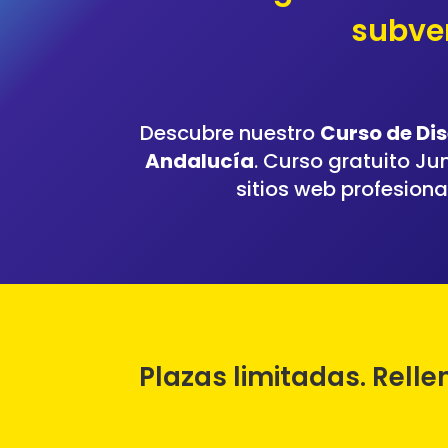
subven
Descubre nuestro
Curso de Di
Andalucía
. Curso gratuito J
sitios web profesion
Plazas limitadas. Rell