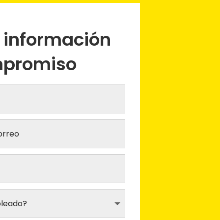
a información
mpromiso