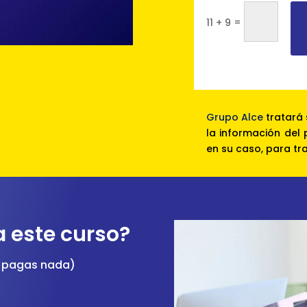
=
11 + 9
Grupo Alce
tratará 
la información del
en su caso, para tr
a este curso?
 pagas nada)