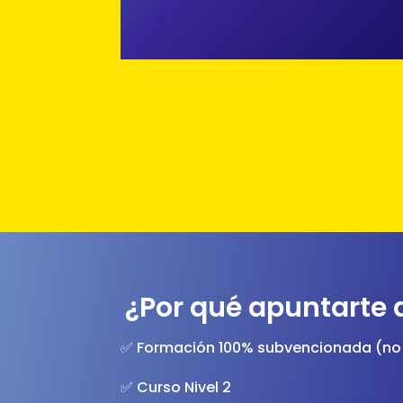
¿Por qué apuntarte 
✅ Formación 100% subvencionada (no
✅ Curso Nivel 2