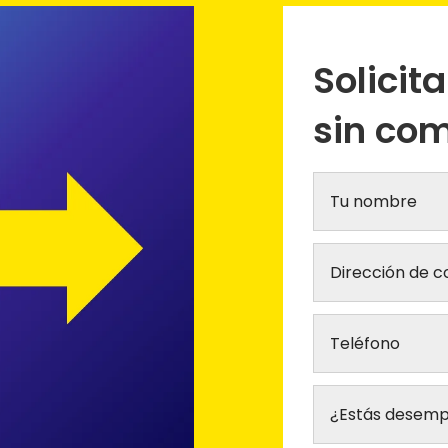
Solicit
sin co